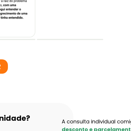
R
unidade?
A consulta individual com
desconto e parcelamento