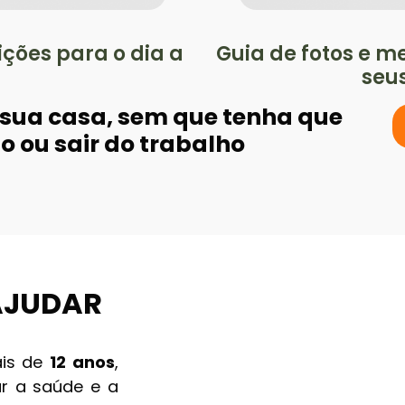
ições para o dia a
Guia de fotos e 
seu
 sua casa, sem que tenha que
to ou sair do trabalho
 AJUDAR
is de
12 anos
,
ar a saúde e a