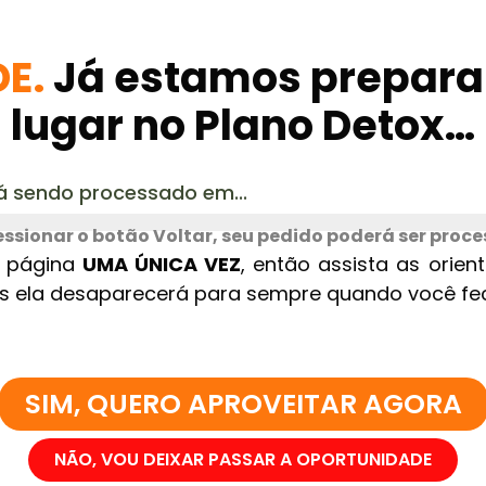
E.
J
á estamos prepara
lugar no Plano Detox…
á sendo processado em...
essionar o botão Voltar, seu pedido poderá ser proc
a página
UMA ÚNICA VEZ
, então assista as orie
is ela desaparecerá para sempre quando você fe
SIM, QUERO APROVEITAR AGORA
NÃO, VOU DEIXAR PASSAR A OPORTUNIDADE