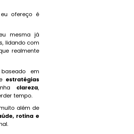
 eu ofereço é
e eu mesma já
s, lidando com
que realmente
o baseado em
e
estratégias
tenha
clareza
,
rder tempo.
 muito além de
úde, rotina e
al.