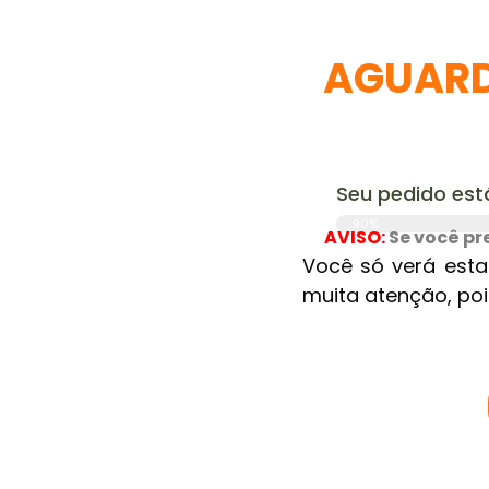
AGUARD
Seu pedido est
90%
AVISO:
Se você pr
Você só verá est
muita atenção, po