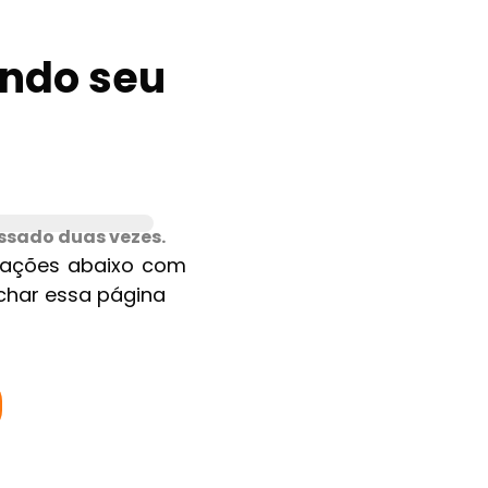
ndo seu
essado duas vezes.
ntações abaixo com
char essa página